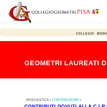
COLLEGIO
MODU
Meteo, altri 10 giorni di caldo su Italia: oggi 26 bollini rossi. Attesi tempor
NOTIZIE:
GEOMETRI LAUREATI D
MODULISTICA
»
CONTRIBUZIONE
»
CONTRIBUTI DOVUTI ALLA C.I.P.