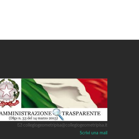
collegiogeometripisa@collegiogeometripisa.it
Scrivi una mail