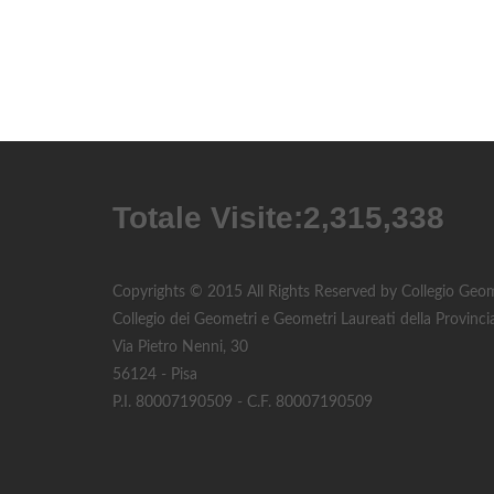
Totale Visite:
2,315,338
Copyrights © 2015 All Rights Reserved by Collegio Geome
Collegio dei Geometri e Geometri Laureati della Provincia
Via Pietro Nenni, 30
56124 - Pisa
P.I. 80007190509 - C.F. 80007190509