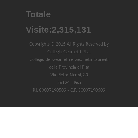
Totale
Visite:
2,315,131
Copyrights © 2015 All Rights Reserved by
Collegio Geometri Pisa.
Collegio dei Geometri e Geometri Laureati
della Provincia di Pisa
Via Pietro Nenni, 30
56124 - Pisa
P.I. 80007190509 - C.F. 80007190509