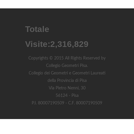
Totale
Visite:
2,316,829
Copyrights © 2015 All Rights Reserved by
Collegio Geometri Pisa.
Collegio dei Geometri e Geometri Laureati
della Provincia di Pisa
Via Pietro Nenni, 30
56124 - Pisa
P.I. 80007190509 - C.F. 80007190509